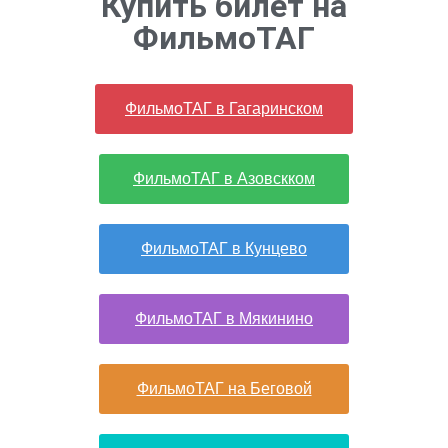
Купить билет на
ФильмоТАГ
ФильмоТАГ в Гагаринском
ФильмоТАГ в Азовскком
ФильмоТАГ в Кунцево
ФильмоТАГ в Мякинино
ФильмоТАГ на Беговой