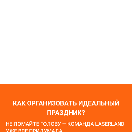
Новейшее оборудование для игры обеспечит комфорт и
для детей и для взрослых. Интуитивно понятное
оборудование станет лучшим помощником в игре. Более
40 игровых режимов не оставят равнодушным ни одного
игрока!
КАК ОРГАНИЗОВАТЬ ИДЕАЛЬНЫЙ
ПРАЗДНИК?
НЕ ЛОМАЙТЕ ГОЛОВУ — КОМАНДА LASERLAND
УЖЕ ВСЕ ПРИДУМАЛА