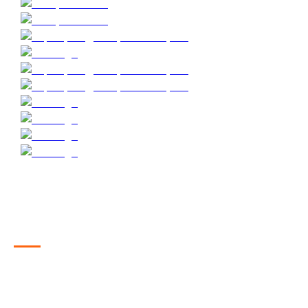
Условия акции
Акция действительна в любой день, в часы работы
центра, с 1 по 11 января 2026 года.
В стоимость билета включены безлимитные игры в