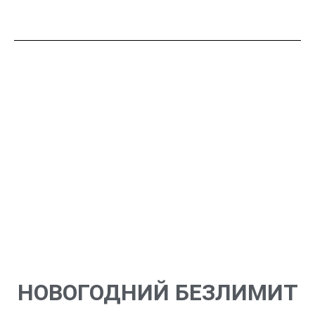
Что такое ФильмоТАГ?
С 1 по 11 января в LaserLand Новогодний ФильмоТаг:
— безлимитные игры на 2 часа: лазертаг, vr, игровые
автоматы, vr арена, кнопочный бой
— уникальные режимы по мотивам любимых фильмов
— легендарные саундтреки
— идеальная альтернатива бесконечным застольям.
1 час игры ≈ до 900 ккал
То есть один ФильмоТАГ для вас это минус одна селедка
под шубой!
НОВОГОДНИЙ БЕЗЛИМИТ