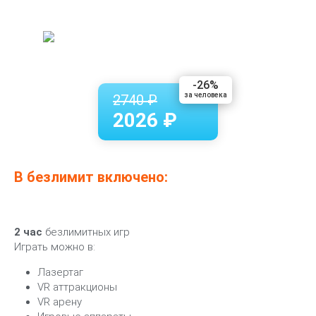
-26%
за человека
2740 ₽
2026 ₽
В безлимит включено:
2 час
безлимитных игр
Играть можно в:
Лазертаг
VR аттракционы
VR арену