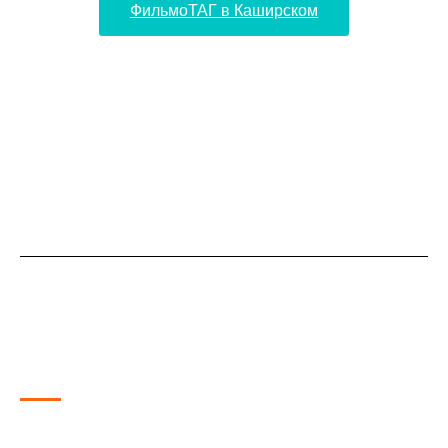
ФильмоТАГ в Каширском
Лазертаг
в LaserLand
Лучшие арены для игры в лазертаг уже ждут вас!