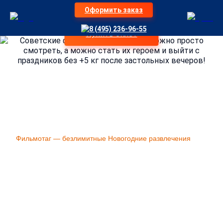
Оформить заказ
«Понимаете, у нас традиция, каждый год в январе мы с
8 (495) 236-96-55
друзьями ходим в Лазертаг».
Купить билет
Советские фильмы на Новый год можно просто
смотреть, а можно стать их героем и выйти с
праздников без +5 кг после застольных вечеров!
Организация детских праздников LaserLand Москва
»
Акции
»
Фильмотаг — безлимитные Новогодние развлечения