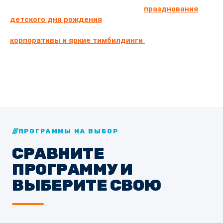
LaserLand — одно из лучших мест для
празднования
детского дня рождения
. У нас не только дети, но и
взрослые найдут чем себя занять! Оригинальные
корпоративы и яркие тимбилдинги
проходят в нашем
центре для больших и маленьких компаний!
Мы работаем даже ночью!
ПРОГРАММЫ НА ВЫБОР
СРАВНИТЕ
ПРОГРАММУ И
ВЫБЕРИТЕ СВОЮ