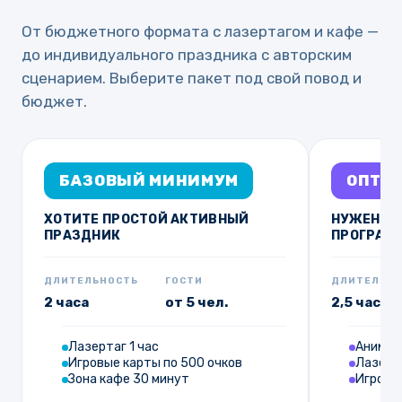
От бюджетного формата с лазертагом и кафе —
до индивидуального праздника с авторским
сценарием. Выберите пакет под свой повод и
бюджет.
БАЗОВЫЙ МИНИМУМ
ОПТИ
ХОТИТЕ ПРОСТОЙ АКТИВНЫЙ
НУЖЕН ВЕ
ПРАЗДНИК
ПРОГРАМ
ДЛИТЕЛЬНОСТЬ
ГОСТИ
ДЛИТЕЛЬНО
2 часа
от 5 чел.
2,5 часа
Лазертаг 1 час
Анимац
Игровые карты по 500 очков
Лазерта
Зона кафе 30 минут
Игровые