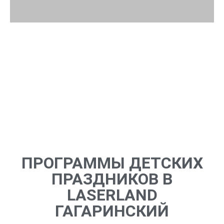
Прогуляйтесь по развлекательному центру
LaserLand в
ТРЦ Гагаринский
!
1800 м² развлечений уже ждут вас:
самая большая крытая арена лазертага в Москве
боулинг на 8 дорожек с удобными зонами отдыха
большие банкетные залы для любых мероприятий
игровые аппараты на любой вкус
и множество других развлечений!
ПРОГРАММЫ ДЕТСКИХ
ПРАЗДНИКОВ В
LASERLAND
ГАГАРИНСКИЙ