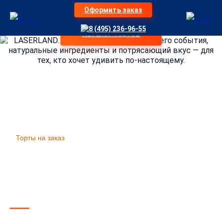
Оформить заказ
Сладкая магия под заказ! Любой праздник станет
ТОРТЫ НА ЗАКАЗ
8 (495) 236-96-55
незабываемым с эксклюзивными тортами от
Каталог тортов
В LASERLAND
LASERLAND. Дизайн под тематику вашего события,
натуральные ингредиенты и потрясающий вкус — для
тех, кто хочет удивить по-настоящему.
Организация детских праздников LaserLand Москва
»
Услуги
»
Торты на заказ
Торты на заказ в
LaserLand