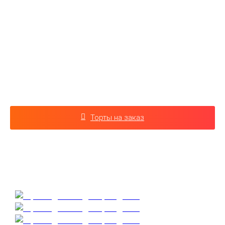
Что, как не красивейший торт, будет лучшим украшением
вашего праздника?
Собственная кондитерская развлекательных центров
LaserLand исполнит любой ваш заказ: от небольшого
тортика, до невероятного кенди-бара для шумной
вечеринки!
Торты на заказ