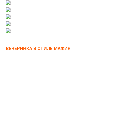
ВЕЧЕРИНКА В СТИЛЕ МАФИЯ
Ретро всегда в моде, не только в одежде, но и в
стилистике тематических праздников: вечеринка а-ля
мафия понравится гостям любого возраста и статуса!
Окунитесь в романтические времена, когда, с одной
стороны, под запретом были спиртное и увеселительные
заведения, а с другой — жизнь кипела ключом, но все
происходило под покровом тайны, что только добавляло
экстравагантности и привлекательности.
Перестрелки в лазертаге добавят атмосферы вашему
мероприятию и конечно же, самой уместной на
вечеринке станет всенародно любимая игра в саму
«Мафию».