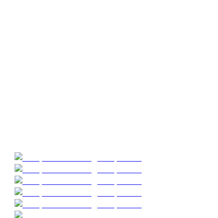
продумаем оформление банкетного зала и угощения,
предложим разные варианты игр и развлечений для
ваших гостей.
В честь праздника для именинников в LaserLand
предусмотрены скидки и подарки.
Организуйте себе запоминающийся праздник или
сделайте сюрприз кому-то из близких и организуйте
захватывающие дни рождения для друзей и родных!