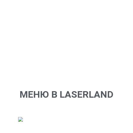
лазерных боев, примут участие в ярких и веселых
конкурсах, а праздничное застолье завершит
торжественное мероприятие, посвященное окончанию
учебного года.
Выпускной в детском саду
– важное событие в жизни
ребенка и его родителей. Именно поэтому взрослые
стремятся, чтобы это событие было организовано на
высоком уровне, чтобы дети запомнили этот день
только в самых ярких красках и задумываются над
тем,
как провести выпускной в саду.
МЕНЮ В LASERLAND