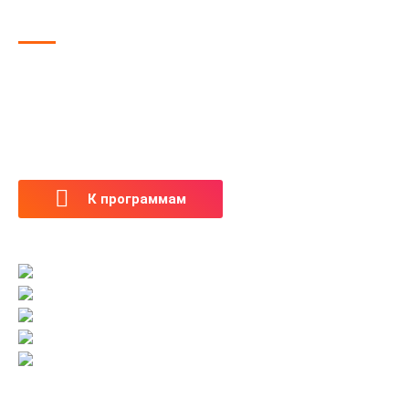
программы выпускных?
Детям из начальной школы
Детям из средней и старшей школы
Выпускникам из детского сада
Командам из спортивных школ и секций
К программам