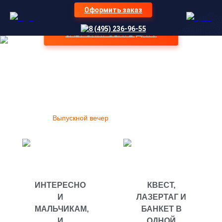
Оформить заказ
Где каждый ребёнок становится героем сюжетного
8 (495) 236-96-55
квеста с лазертагом и командного приключения с
ЗАБРОНИРОВАТЬ ДАТУ
ярким финалом
Организация детских праздников LaserLand Москва
»
Праздники
»
Выпускной вечер
ИНТЕРЕСНО
КВЕСТ,
И
ЛАЗЕРТАГ И
МАЛЬЧИКАМ,
БАНКЕТ В
И
ОДНОЙ