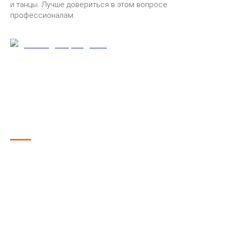
и танцы. Лучше довериться в этом вопросе
профессионалам.
Игры и конкурсы
Развлечения — главное на детском празднике.
Необходимо подобрать достаточно игр и конкурсов для
ребят. Проводить их может кто-то из родителей или
аниматор.
Вот несколько идей:
Внимание, хлопок! Детки в 6 лет очень подвижны и им