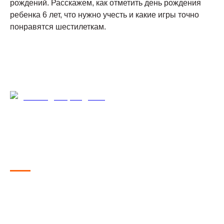
рождений. Расскажем, как отметить день рождения
ребенка 6 лет, что нужно учесть и какие игры точно
понравятся шестилеткам.
Правила организации
праздника
Если вы решили заняться организацией праздника
самостоятельно, вам могут пригодиться следующие
советы по планированию: