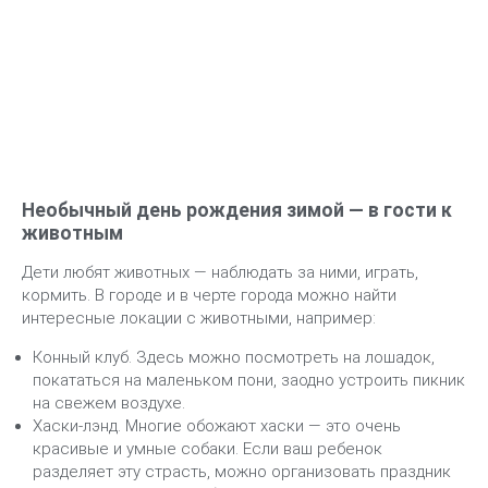
пригласить туда друзей ребенка и его родителей.
Хорошая идея, если число приглашенных будет
небольшим и все плюс-минус знакомы и отлично ладят.
Необычный день рождения зимой — в гости к
животным
Дети любят животных — наблюдать за ними, играть,
кормить. В городе и в черте города можно найти
интересные локации с животными, например:
Конный клуб. Здесь можно посмотреть на лошадок,
покататься на маленьком пони, заодно устроить пикник
на свежем воздухе.
Хаски-лэнд. Многие обожают хаски — это очень
красивые и умные собаки. Если ваш ребенок
разделяет эту страсть, можно организовать праздник