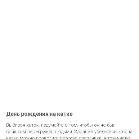
детской кожи от обморожений.
Закажите профессионального фотографа — зимой при
естественном освещении получаются чудесные карды.
С подготовкой закончили, переходим к самому
интересному. Расскажем о пяти локациях, где можно
весело отметить день рождения ребенка зимой —
порадовать именинника и удивить гостей.
День рождения на катке
Выбирая каток, подумайте о том, чтобы он не был
слишком перегружен людьми. Заранее убедитесь, что на
катке можно проводить детские праздники, в том числе