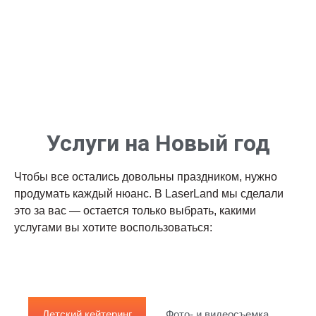
и, конечно, лазертаг.
Новогодняя MEGA — фееричная развлекательная
программа продолжительностью 3, 5 часа. Ребят ждет
мега-вечеринка — лазертаг, дискотека, банкет, на
выбор — AmongUs, BrawlTag, Игра в Кальмара, Квест
PixelLand.
Услуги на Новый год
Чтобы все остались довольны праздником, нужно
продумать каждый нюанс. В LaserLand мы сделали
это за вас — остается только выбрать, какими
услугами вы хотите воспользоваться:
Детский кейтеринг
Фото- и видеосъемка