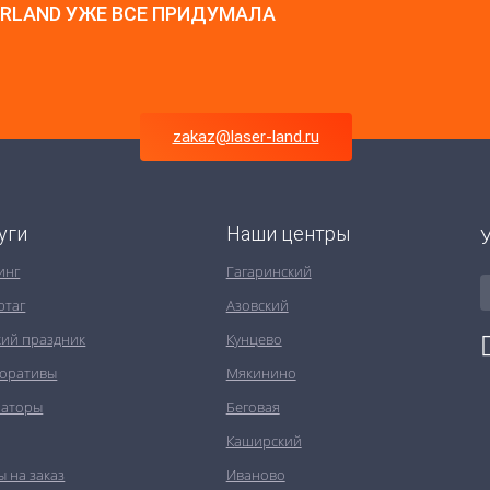
ERLAND УЖЕ ВСЕ ПРИДУМАЛА
zakaz@laser-land.ru
уги
Наши центры
инг
Гагаринский
ртаг
Азовский
кий праздник
Кунцево
оративы
Мякинино
аторы
Беговая
Каширский
ы на заказ
Иваново