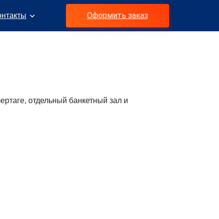
Оформить заказ
онтакты
ертаге, отдельный банкетный зал и
а в его уникальности. Здесь Вам точно не
уги специально подобранны для комфортного
анда организовывает торжество для любой
. А благодаря индивидуальному подходу к