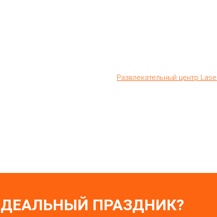
каждому гостю, вы получае
полностью под именинника. Н
помощью, наполните праздн
долгие застолья, выбирайте 
сможете отключить голову и
яркой лазертаг-арене.
Развлекательный центр Lase
ИДЕАЛЬНЫЙ ПРАЗДНИК?