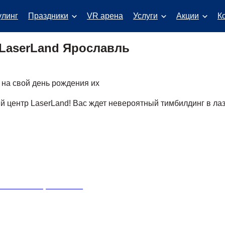
улинг
Праздники
VR арена
Услуги
Акции
К
LaserLand Ярославль
 на свой день рождения их
й центр LaserLand! Вас ждет невероятный тимбилдинг в лаз
Основной плюс нашего центр
будет скучно, ведь все усл
активного отдыха. Наша ком
компании и на разный бюджет