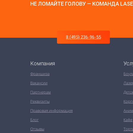
НЕ ЛОМАЙТЕ ГОЛОВУ — КОМАНДА LAS
8 (495) 236-96-55
Компания
Усл
Франшиза
Боул
Вакансии
Лазе
Партнерам
Детс
Реквизиты
Корп
Правовая информация
Аним
Блог
Кафе
Отзывы
Торт